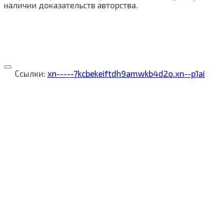
наличии доказательств авторства.
Ссылки:
xn-----7kcbekeiftdh9amwkb4d2o.xn--p1ai