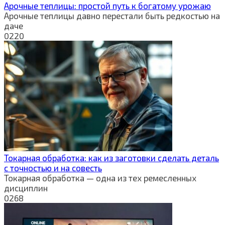
Арочные теплицы: простой путь к богатому урожаю
Арочные теплицы давно перестали быть редкостью на
даче
0
220
Токарная обработка: как из заготовки сделать деталь
с точностью и на совесть
Токарная обработка — одна из тех ремесленных
дисциплин
0
268