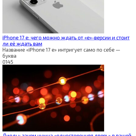
iPhone 17 e: чего можно ждать от «e»-версии и стоит
ли её ждать вам
Название «iPhone 17 e» интригует само по себе —
буква
0
145
Диоды: зачем нужна «односторонняя дверь» в вашей