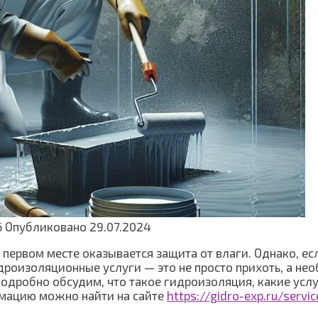
6
Опубликовано
29.07.2024
 первом месте оказывается защита от влаги. Однако, ес
роизоляционные услуги — это не просто прихоть, а нео
подробно обсудим, что такое гидроизоляция, какие усл
рмацию можно найти на сайте
https://gidro-exp.ru/servic