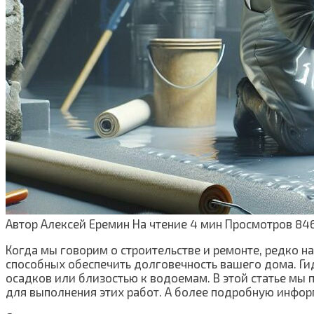
Автор
Алексей Еремин
На чтение
4 мин
Просмотров
84
Когда мы говорим о строительстве и ремонте, редко на
способных обеспечить долговечность вашего дома. Гид
осадков или близостью к водоемам. В этой статье мы 
для выполнения этих работ. А более подробную инфо