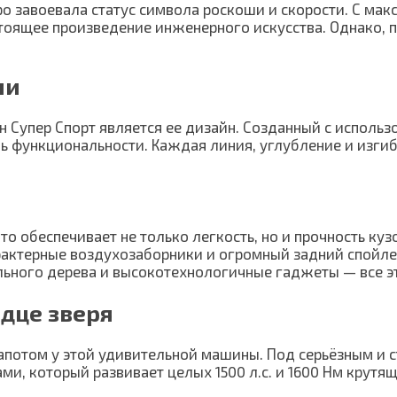
тро завоевала статус символа роскоши и скорости. С м
астоящее произведение инженерного искусства. Однако,
ли
 Супер Спорт является ее дизайн. Созданный с использ
нь функциональности. Каждая линия, углубление и изги
о обеспечивает не только легкость, но и прочность куз
рактерные воздухозаборники и огромный задний спойле
льного дерева и высокотехнологичные гаджеты — все э
рдце зверя
 капотом у этой удивительной машины. Под серьёзным и
ами, который развивает целых 1500 л.с. и 1600 Нм крут