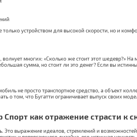
м
ений
не только устройством для высокой скорости, но и ком
, волнует многих: «Сколько же стоит этот шедевр?» На
небольшая сумма, но стоит ли это денег? Если вы истин
мобиль не просто транспортное средство, а объект кол
ать о том, что Бугатти ограничивает выпуск своих модел
 Спорт как отражение страсти к с
ль. Это выражение идеалов, стремлений и возможностей
еристик и потрясающего дизайна, его истинная ценност