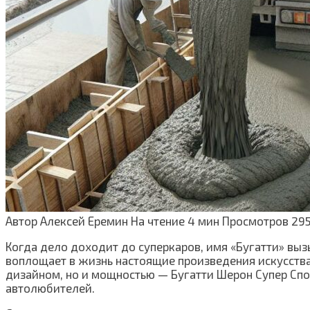
Автор
Алексей Еремин
На чтение
4 мин
Просмотров
29
Когда дело доходит до суперкаров, имя «Бугатти» выз
воплощает в жизнь настоящие произведения искусства 
дизайном, но и мощностью — Бугатти Шерон Супер Спо
автолюбителей.