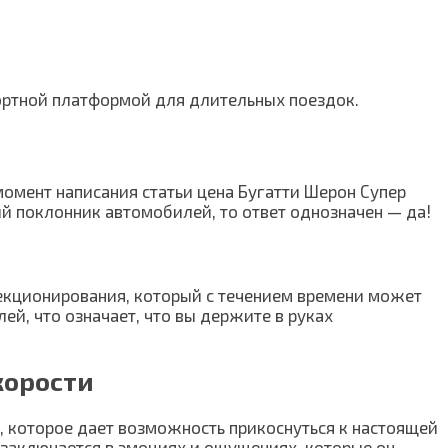
фортной платформой для длительных поездок.
 момент написания статьи цена Бугатти Шерон Супер
ный поклонник автомобилей, то ответ однозначен — да!
лекционирования, который с течением времени может
ей, что означает, что вы держите в руках
корости
, которое дает возможность прикоснуться к настоящей
ь заключается в эмоциях и ощущениях, которые он