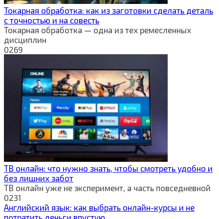
Токарная обработка: как из заготовки сделать деталь
с точностью и на совесть
Токарная обработка — одна из тех ремесленных
дисциплин
0
269
ТВ онлайн: что нужно знать, чтобы смотреть удобно и
без лишних забот
ТВ онлайн уже не эксперимент, а часть повседневной
0
231
Английский язык: как выбрать онлайн-курсы и не
потратить деньги впустую